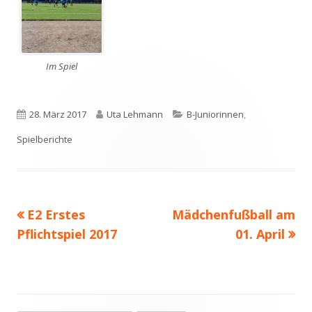
Im Spiel
Veröffentlicht
Autor
Kategorien
28. März 2017
Uta Lehmann
B-Juniorinnen
,
am
Spielberichte
Vorheriger
Nächster
E2 Erstes
Mädchenfußball am
Beitragsnavigation
Beitrag:
Beitrag
Pflichtspiel 2017
01. April