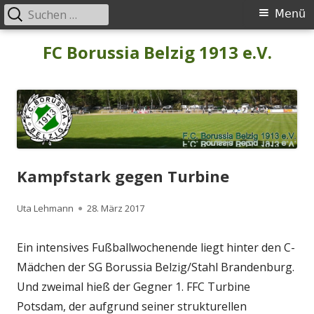
Suchen
Primäres
Menü
nach:
Menü
Springe
FC Borussia Belzig 1913 e.V.
zum
Inhalt
Kampfstark gegen Turbine
Autor
Veröffentlicht
Uta Lehmann
28. März 2017
am
Ein intensives Fußballwochenende liegt hinter den C-
Mädchen der SG Borussia Belzig/Stahl Brandenburg.
Und zweimal hieß der Gegner 1. FFC Turbine
Potsdam, der aufgrund seiner strukturellen