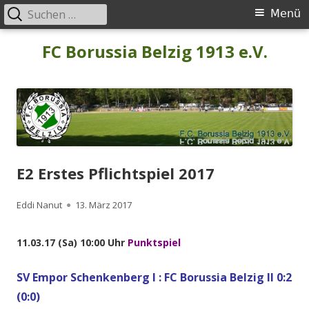
Suchen
Primäres
Menü
nach:
Menü
Springe
FC Borussia Belzig 1913 e.V.
zum
Inhalt
E2 Erstes Pflichtspiel 2017
Autor
Veröffentlicht
Eddi Nanut
13. März 2017
am
11.03.17 (Sa) 10:00 Uhr
Punktspiel
SV Empor Schenkenberg I : FC Borussia Belzig II 0:2
(0:0)