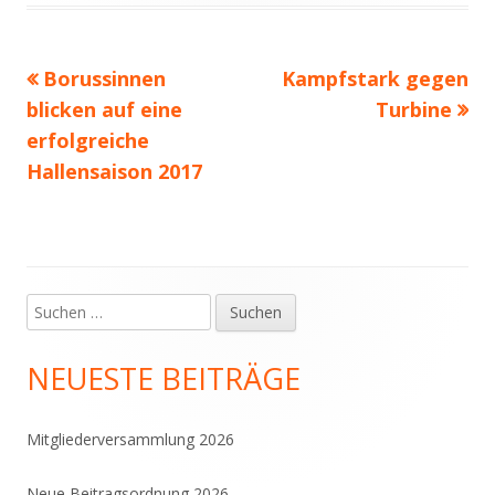
Vorheriger
Nächster
Borussinnen
Kampfstark gegen
Beitragsnavigation
Beitrag:
Beitrag
blicken auf eine
Turbine
erfolgreiche
Hallensaison 2017
Suchen
Haupt-
nach:
Seitenleiste
NEUESTE BEITRÄGE
Mitgliederversammlung 2026
Neue Beitragsordnung 2026