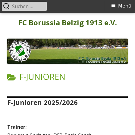
Suchen
Primäres
Menü
nach:
Menü
Springe
FC Borussia Belzig 1913 e.V.
zum
Inhalt
KATEGORIE:
F-JUNIOREN
F-Junioren 2025/2026
Trainer: