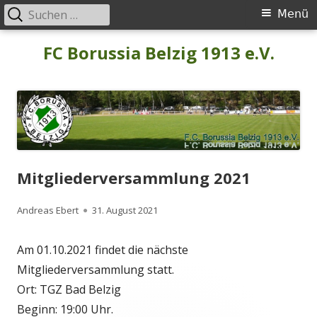
Suchen
Primäres
Menü
nach:
Menü
Springe
FC Borussia Belzig 1913 e.V.
zum
Inhalt
Mitgliederversammlung 2021
Autor
Veröffentlicht
Andreas Ebert
31. August 2021
am
Am 01.10.2021 findet die nächste
Mitgliederversammlung statt.
Ort: TGZ Bad Belzig
Beginn: 19:00 Uhr.