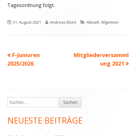
Tagesordnung folgt.
Veröffentlicht
Autor
Kategorien
31. August 2021
Andreas Ebert
Aktuell
,
Allgemein
am
Vorheriger
Nächster
F-Junioren
Mitgliederversamml
Beitragsnavigation
Beitrag:
Beitrag
2025/2026
ung 2021
Suchen
Haupt-
nach:
Seitenleiste
NEUESTE BEITRÄGE