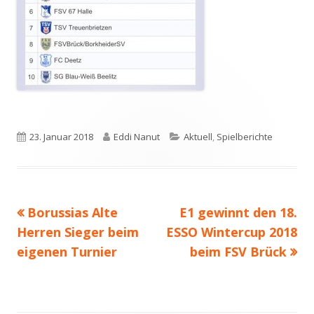
Veröffentlicht
Autor
Kategorien
23. Januar 2018
Eddi Nanut
Aktuell
,
Spielberichte
am
Vorheriger
Nächster
Borussias Alte
E1 gewinnt den 18.
Beitragsnavigation
Beitrag:
Beitrag
Herren Sieger beim
ESSO Wintercup 2018
eigenen Turnier
beim FSV Brück