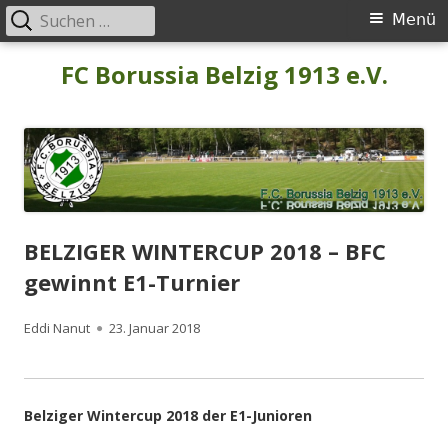
Suchen
Primäres
Menü
nach:
Menü
Springe
FC Borussia Belzig 1913 e.V.
zum
Inhalt
BELZIGER WINTERCUP 2018 – BFC
gewinnt E1-Turnier
Autor
Veröffentlicht
Eddi Nanut
23. Januar 2018
am
Belziger Wintercup 2018 der E1-Junioren